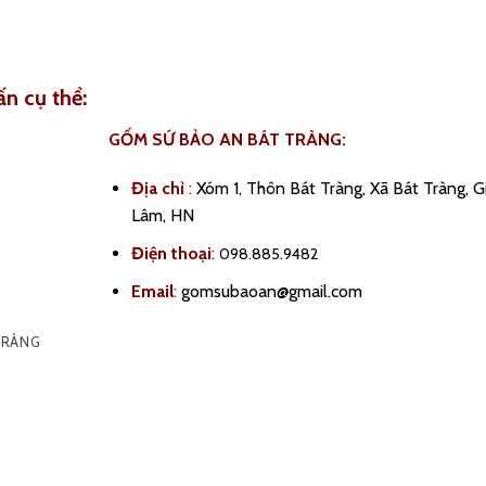
ấn cụ thể:
GỐM SỨ BẢO AN BÁT TRÀNG:
Địa chỉ
:
Xóm 1, Thôn Bát Tràng, Xã Bát Tràng, G
Lâm, HN
Điện thoại
:
098.885.9482
Email
:
gomsubaoan@gmail.com
TRÀNG