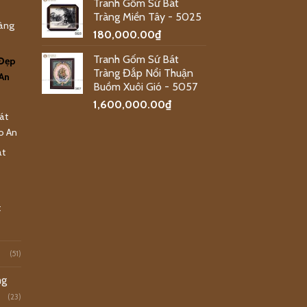
Tranh Gốm Sứ Bát
Tràng Miền Tây - 5025
ràng
180,000.00
₫
Tranh Gốm Sứ Bát
 Đẹp
Tràng Đắp Nổi Thuận
An
Buồm Xuôi Gió - 5057
1,600,000.00
₫
át
o An
át
t
(51)
ng
(23)