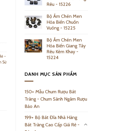
Rêu - 15226
Bộ Ấm Chén Men
Hỏa Biến Chuồn
y
Vuông - 15225
Bộ Ấm Chén Men
Hỏa Biến Giang Tây
Rêu Kèm Khay -
Rẻ -
15224
m Sứ
DANH MỤC SẢN PHẨM
150+ Mẫu Chum Rượu Bát
Tràng - Chum Sành Ngâm Rượu
Bảo An
199+ Bộ Bát Đĩa Nhà Hàng
Bát Tràng Cao Cấp Giá Rẻ -