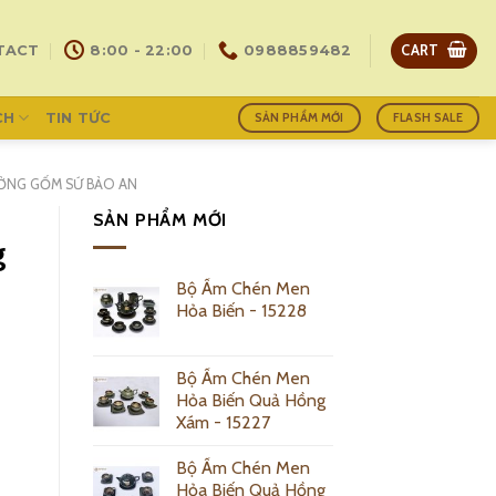
CART
TACT
8:00 - 22:00
0988859482
CH
TIN TỨC
SẢN PHẨM MỚI
FLASH SALE
ƯỞNG GỐM SỨ BẢO AN
SẢN PHẨM MỚI
g
Bộ Ấm Chén Men
Hỏa Biến - 15228
Bộ Ấm Chén Men
Hỏa Biến Quả Hồng
Xám - 15227
Bộ Ấm Chén Men
Hỏa Biến Quả Hồng