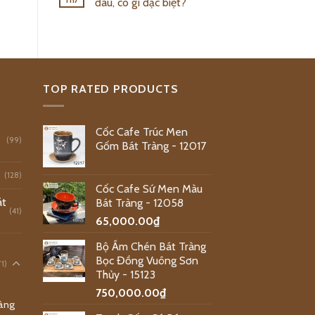
đâu, có gì đặc biệt?
TOP RATED PRODUCTS
Cốc Cafe Trúc Men
(99)
Gốm Bát Tràng - 12017
(128)
Cốc Cafe Sứ Men Màu
át
Bát Tràng - 12058
(41)
65,000.00
₫
Bộ Ấm Chén Bát Tràng
Bọc Đồng Vuông Sơn
71)
Thủy - 15123
750,000.00
₫
ràng