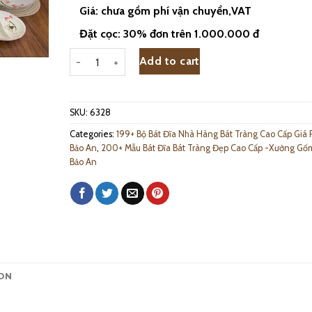
Giá: chưa gồm phí vận chuyển,VAT
Đặt cọc: 30% đơn trên 1.000.000 đ
Bộ Đồ Ăn Bát Tràng Sen Hồng Men Kem - 6328 quantit
Add to cart
SKU:
6328
Categories:
199+ Bộ Bát Đĩa Nhà Hàng Bát Tràng Cao Cấp Giá 
Bảo An
,
200+ Mẫu Bát Đĩa Bát Tràng Đẹp Cao Cấp -Xưởng Gố
Bảo An
ON