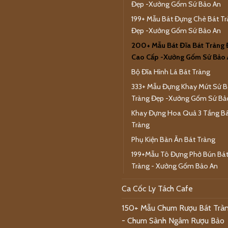
Đẹp -Xưởng Gốm Sứ Bảo An
199+ Mẫu Bát Đựng Chè Bát T
Đẹp -Xưởng Gốm Sứ Bảo An
200+ Mẫu Bát Đĩa Bát Tràng
Cao Cấp -Xưởng Gốm Sứ Bảo 
Bộ Đĩa Hình Lá Bát Tràng
333+ Mẫu Đựng Khay Mứt Sứ B
Tràng Đẹp -Xưởng Gốm Sứ Bả
Khay Đựng Hoa Quả 3 Tầng B
Tràng
Phụ Kiện Bàn Ăn Bát Tràng
199+Mẫu Tô Đựng Phở Bún Bá
Tràng - Xưởng Gốm Bảo An
Ca Cốc Ly Tách Cafe
150+ Mẫu Chum Rượu Bát Trà
- Chum Sành Ngâm Rượu Bảo