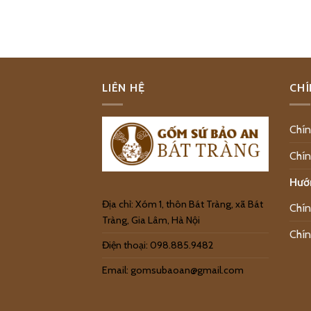
LIÊN HỆ
CHÍ
Chín
Chín
Hướ
Địa chỉ: Xóm 1, thôn Bát Tràng, xã Bát
Chín
Tràng, Gia Lâm, Hà Nội
Chín
Điện thoại: 098.885.9482
Email: gomsubaoan@gmail.com