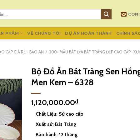
CON
ẢN PHẨM
VỀ CHÚNG TÔI
DỰ ÁN HOÀN THÀNH
CHÍNH SÁ
O CẤP GIÁ RẺ - BẢO AN
/
200+ MẪU BÁT ĐĨA BÁT TRÀNG ĐẸP CAO CẤP -X
Bộ Đồ Ăn Bát Tràng Sen Hồn
Men Kem – 6328
1,120,000.00
₫
Chất Liệu: Sứ cao cấp
Xuất sứ: Bát Tràng
Bảo hành: 12 tháng