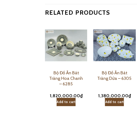
RELATED PRODUCTS
Bộ Đồ Ăn Bát
Bộ Đồ Ăn Bát
Bộ Đồ Ăn Bát
Tràng Vẽ Sen
Tràng Hoa Chanh
Tràng Dứa – 6305
Xanh Men Kem –
– 6285
6265
820,000.00
₫
1,820,000.00
₫
1,380,000.00
₫
Add to cart
Add to cart
Add to cart