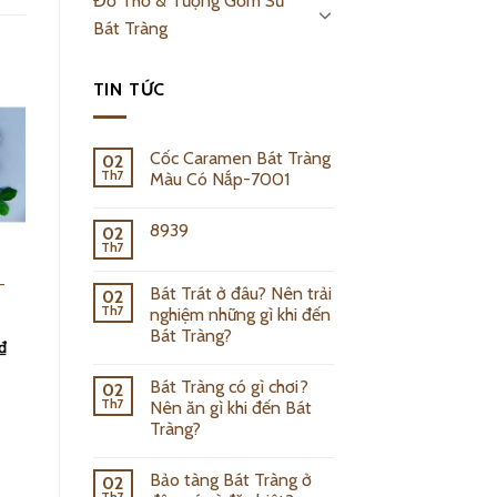
Đồ Thờ & Tượng Gốm Sứ
Bát Tràng
TIN TỨC
Cốc Caramen Bát Tràng
02
Th7
Màu Có Nắp-7001
8939
02
Th7
Bộ Đồ Ăn Bát
–
Tràng Trắng Vẽ
Bát Trát ở đâu? Nên trải
02
Vàng 24K – 6256
Th7
nghiệm những gì khi đến
Bát Tràng?
₫
1,520,000.00
₫
Add to cart
Bát Tràng có gì chơi?
02
Th7
Nên ăn gì khi đến Bát
Tràng?
Bảo tàng Bát Tràng ở
02
Th7