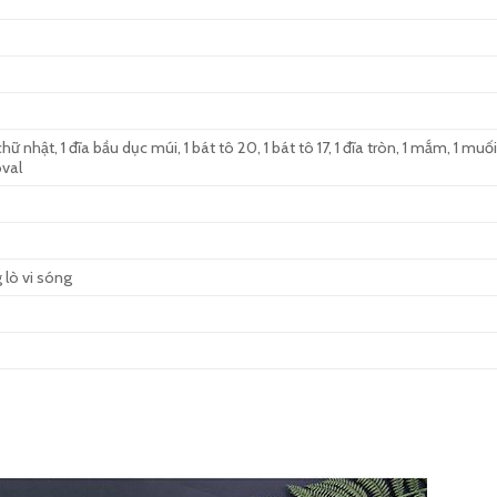
hữ nhật, 1 đĩa bầu dục múi, 1 bát tô 20, 1 bát tô 17, 1 đĩa tròn, 1 mắm, 1 muố
oval
 lò vi sóng