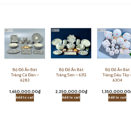
Bộ Đồ Ăn Bát
Bộ Đồ Ăn Bát
Bộ Đồ Ăn Bát
Tràng Cá Đàn –
Tràng Sen – 6312
Tràng Dâu Tây 
6283
6304
1,650,000.00
₫
2,250,000.00
₫
1,350,000.00
Add to cart
Add to cart
Add to cart