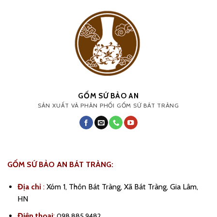
GỐM SỨ BẢO AN
SẢN XUẤT VÀ PHÂN PHỐI GỐM SỨ BÁT TRÀNG
GỐM SỨ BẢO AN BÁT TRÀNG:
Địa chỉ
:
Xóm 1, Thôn Bát Tràng, Xã Bát Tràng, Gia Lâm,
HN
Điện thoại
:
098.885.9482