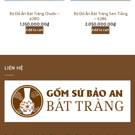
Bộ Đồ Ăn Bát Tràng Chuồn –
Bộ Đồ Ăn Bát Tràng Sen Trắng
6280
– 6286
1,350,000.00
₫
2,050,000.00
₫
Add to cart
Add to cart
LIÊN HỆ