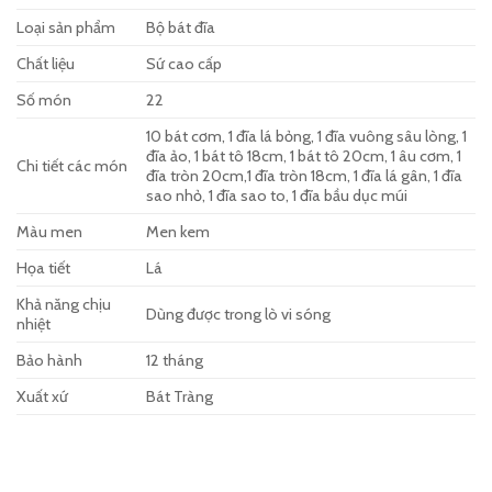
Loại sản phẩm
Bộ bát đĩa
Chất liệu
Sứ cao cấp
Số món
22
10 bát cơm, 1 đĩa lá bỏng, 1 đĩa vuông sâu lòng, 1
đĩa ảo, 1 bát tô 18cm, 1 bát tô 20cm, 1 âu cơm, 1
Chi tiết các món
đĩa tròn 20cm,1 đĩa tròn 18cm, 1 đĩa lá gân, 1 đĩa
sao nhỏ, 1 đĩa sao to, 1 đĩa bầu dục múi
Màu men
Men kem
Họa tiết
Lá
Khả năng chịu
Dùng được trong lò vi sóng
nhiệt
Bảo hành
12 tháng
Xuất xứ
Bát Tràng