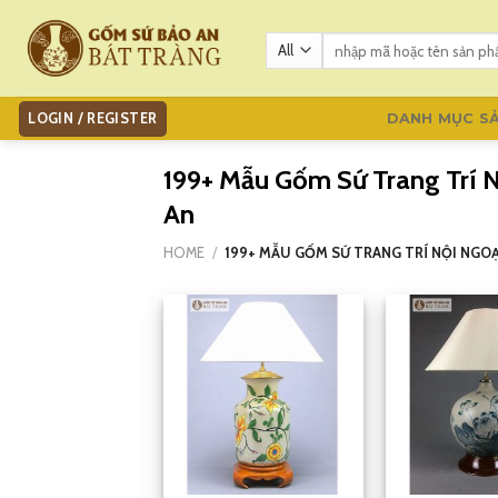
Skip
to
Search
for:
content
LOGIN / REGISTER
DANH MỤC S
199+ Mẫu Gốm Sứ Trang Trí 
An
HOME
/
199+ MẪU GỐM SỨ TRANG TRÍ NỘI NGO