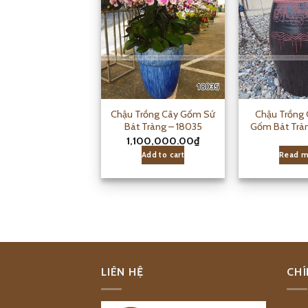
Chậu Trồng Cây Gốm Sứ
Chậu Trồng 
Bát Tràng – 18035
Gốm Bát Tràn
1,100,000.00
₫
Add to cart
Read m
LIÊN HỆ
CHÍ