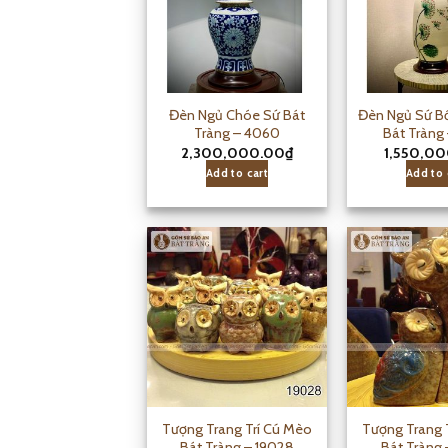
Đèn Ngủ Chóe Sứ Bát
Đèn Ngủ Sứ B
Tràng – 4060
Bát Tràng
2,300,000.00
₫
1,550,0
Add to cart
Add to 
Tượng Trang Trí Cú Mèo
Tượng Trang 
Bát Tràng – 19028
Bát Tràng 