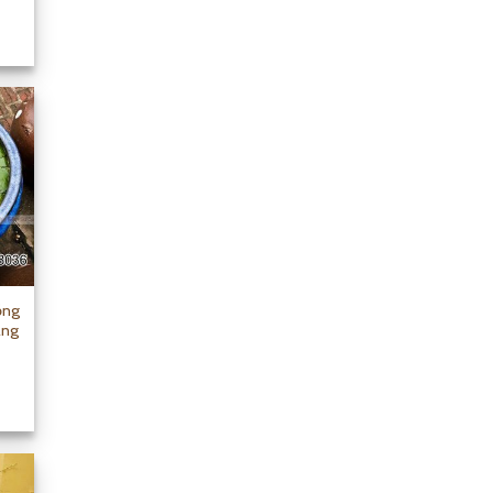
ồng
àng