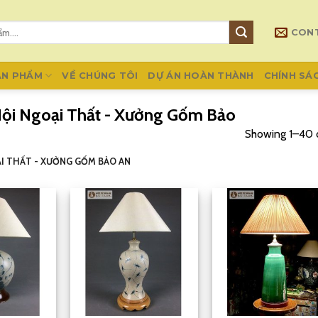
CON
ẢN PHẨM
VỀ CHÚNG TÔI
DỰ ÁN HOÀN THÀNH
CHÍNH SÁ
Nội Ngoại Thất - Xưởng Gốm Bảo
Showing 1–40 o
ẠI THẤT - XƯỞNG GỐM BẢO AN