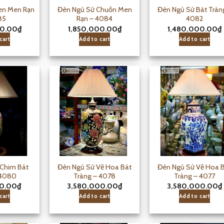
en Men Rạn
Đèn Ngủ Sứ Chuồn Men
Đèn Ngủ Sứ Bát Tràn
85
Rạn – 4084
4082
00.00
₫
1,850,000.00
₫
1,480,000.00
₫
cart
Add to cart
Add to cart
Chim Bát
Đèn Ngủ Sứ Vẽ Hoa Bát
Đèn Ngủ Sứ Vẽ Hoa 
 4080
Tràng – 4078
Tràng – 4077
00.00
₫
3,580,000.00
₫
3,580,000.00
₫
cart
Add to cart
Add to cart