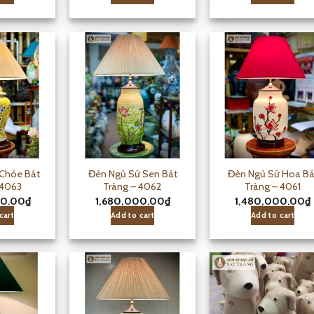
Chóe Bát
Đèn Ngủ Sứ Sen Bát
Đèn Ngủ Sứ Hoa Bá
 4063
Tràng – 4062
Tràng – 4061
00.00
₫
1,680,000.00
₫
1,480,000.00
₫
cart
Add to cart
Add to cart