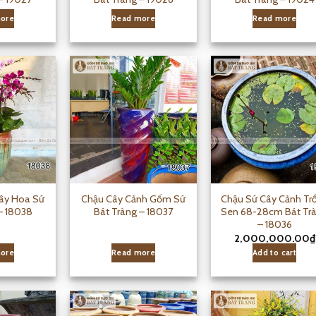
ore
Read more
Read more
ây Hoa Sứ
Chậu Cây Cảnh Gốm Sứ
Chậu Sứ Cây Cảnh Tr
– 18038
Bát Tràng – 18037
Sen 68-28cm Bát Tr
– 18036
2,000,000.00
₫
ore
Read more
Add to cart