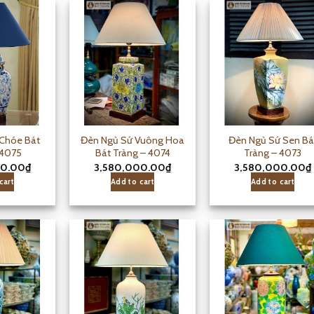
Chóe Bát
Đèn Ngủ Sứ Vuông Hoa
Đèn Ngủ Sứ Sen Bá
 4075
Bát Tràng – 4074
Tràng – 4073
00.00
₫
3,580,000.00
₫
3,580,000.00
₫
cart
Add to cart
Add to cart