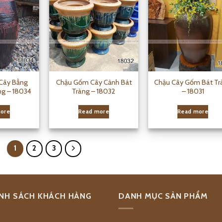
Cây Bằng
Chậu Gốm Cây Cảnh Bát
Chậu Cây Gốm Bát Tr
g – 18034
Tràng – 18032
– 18031
ore
Read more
Read more
1
2
3
NH SÁCH KHÁCH HÀNG
DANH MỤC SẢN PHẨM