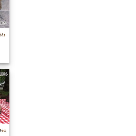
Bát
Mèo