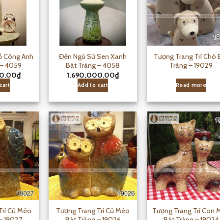
ồ Công Anh
Đèn Ngủ Sứ Sen Xanh
Tượng Trang Trí Chó 
 – 4059
Bát Tràng – 4058
Tràng – 19029
00.00
₫
1,690,000.00
₫
cart
Add to cart
Read more
Trí Cú Mèo
Tượng Trang Trí Cú Mèo
Tượng Trang Trí Con 
– 19027
Bát Tràng – 19026
Bát Tràng – 19024