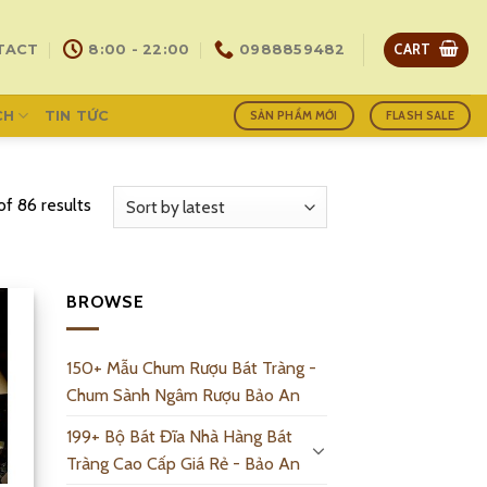
CART
TACT
8:00 - 22:00
0988859482
CH
TIN TỨC
SẢN PHẨM MỚI
FLASH SALE
f 86 results
BROWSE
150+ Mẫu Chum Rượu Bát Tràng -
Chum Sành Ngâm Rượu Bảo An
199+ Bộ Bát Đĩa Nhà Hàng Bát
Tràng Cao Cấp Giá Rẻ - Bảo An