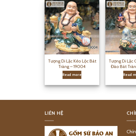
Tượng Di Lặc Kéo Lộc Bát
Tượng Di Lặc 
Tràng – 19004
Đào Bát Tràn
Read more
Read m
LIÊN HỆ
CHÍ
Chín