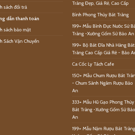
Tràng Đẹp, Giá Rẻ, Cao Cấp
h sách đổi trả
Bình Phong Thủy Bát Tràng
ng dẫn thanh toán
199+ Mẫu Bình Đực Nước Sứ B
h sách bảo mật
Tràng -Xưởng Gốm Sứ Bảo An
h Sách Vận Chuyển
199+ Bộ Bát Đĩa Nhà Hàng Bát
Tràng Cao Cấp Giá Rẻ - Bảo A
Ca Cốc Ly Tách Cafe
150+ Mẫu Chum Rượu Bát Trà
- Chum Sành Ngâm Rượu Bảo
An
333+ Mẫu Hũ Gạo Phong Thủy
Bát Tràng -Xưởng Gốm Sứ Bả
An
199+ Mẫu Nậm Rượu Bát Tràng