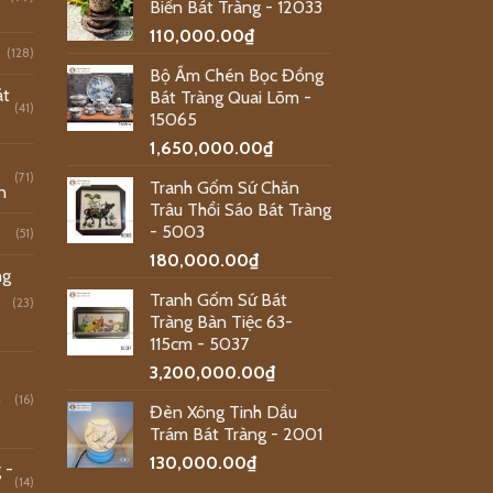
Biến Bát Tràng - 12033
110,000.00
₫
(128)
Bộ Ấm Chén Bọc Đồng
át
Bát Tràng Quai Lõm -
(41)
15065
1,650,000.00
₫
(71)
Tranh Gốm Sứ Chăn
n
Trâu Thổi Sáo Bát Tràng
- 5003
(51)
180,000.00
₫
ng
Tranh Gốm Sứ Bát
(23)
Tràng Bàn Tiệc 63-
115cm - 5037
3,200,000.00
₫
o
(16)
Đèn Xông Tinh Dầu
Trám Bát Tràng - 2001
130,000.00
₫
 -
(14)