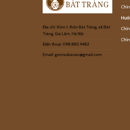
Chín
Hướ
Địa chỉ: Xóm 1, thôn Bát Tràng, xã Bát
Chín
Tràng, Gia Lâm, Hà Nội
Chín
Điện thoại: 098.885.9482
Email: gomsubaoan@gmail.com