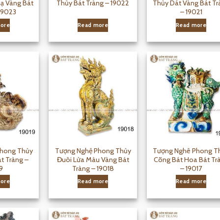
ạ Vàng Bát
Thủy Bát Tràng – 19022
Thủy Dát Vàng Bát Tr
19023
– 19021
ore
Read more
Read more
Phong Thủy
Tượng Nghệ Phong Thủy
Tượng Nghê Phong T
t Tràng –
Đuôi Lửa Màu Vàng Bát
Cõng Bát Hoa Bát Tr
9
Tràng – 19018
– 19017
ore
Read more
Read more