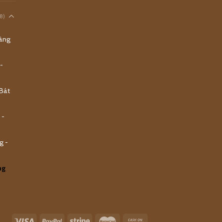
8)
ràng
-
Bát
 -
g -
ng