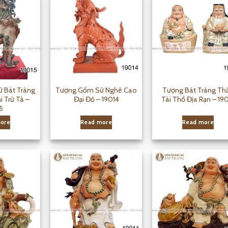
 Bát Tràng
Tượng Gốm Sứ Nghê Cao
Tượng Bát Tràng Th
 Trừ Tà –
Đại Đỏ – 19014
Tài Thổ Địa Rạn – 19
5
ore
Read more
Read more