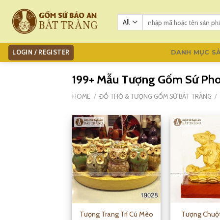
Skip
to
Search
for:
content
LOGIN / REGISTER
DANH MỤC S
199+ Mẫu Tượng Gốm Sứ Phon
HOME
/
ĐỒ THỜ & TƯỢNG GỐM SỨ BÁT TRÀNG
/
Tượng Trang Trí Cú Mèo
Tượng Chuột