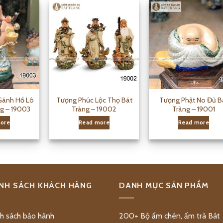
Gánh Hồ Lô
Tượng Phúc Lộc Thọ Bát
Tượng Phật No Đủ B
g – 19003
Tràng – 19002
Tràng – 19001
ore
Read more
Read more
NH SÁCH KHÁCH HÀNG
DANH MỤC SẢN PHẨM
h sách bảo hành
200+ Bộ ấm chén, ấm trà Bát