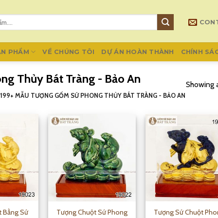
CON
ẢN PHẨM
VỀ CHÚNG TÔI
DỰ ÁN HOÀN THÀNH
CHÍNH SÁ
g Thủy Bát Tràng - Bảo An
Showing a
199+ MẪU TƯỢNG GỐM SỨ PHONG THỦY BÁT TRÀNG - BẢO AN
 Bằng Sứ
Tượng Chuột Sứ Phong
Tượng Sứ Chuột Pho