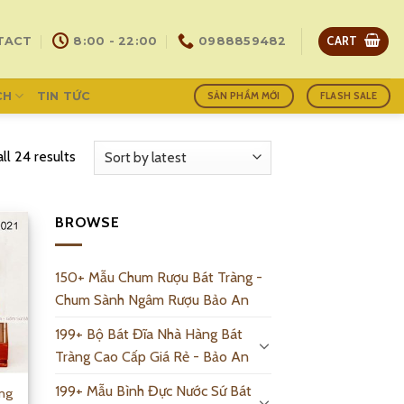
CART
TACT
8:00 - 22:00
0988859482
CH
TIN TỨC
SẢN PHẨM MỚI
FLASH SALE
ll 24 results
BROWSE
150+ Mẫu Chum Rượu Bát Tràng -
Chum Sành Ngâm Rượu Bảo An
199+ Bộ Bát Đĩa Nhà Hàng Bát
Tràng Cao Cấp Giá Rẻ - Bảo An
199+ Mẫu Bình Đực Nước Sứ Bát
ng