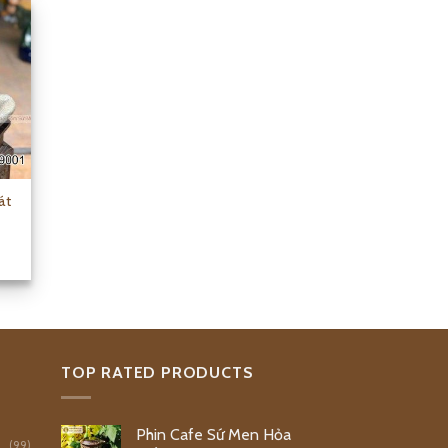
át
TOP RATED PRODUCTS
Phin Cafe Sứ Men Hỏa
(99)