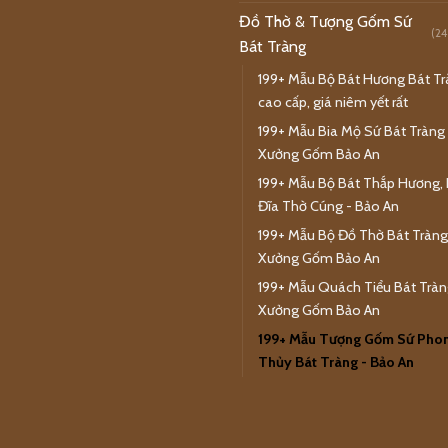
Đồ Thờ & Tượng Gốm Sứ
(24
Bát Tràng
199+ Mẫu Bộ Bát Hương Bát T
cao cấp, giá niêm yết rất
199+ Mẫu Bia Mộ Sứ Bát Tràng 
Xưởng Gốm Bảo An
199+ Mẫu Bộ Bát Thắp Hương, 
Đĩa Thờ Cúng - Bảo An
199+ Mẫu Bộ Đồ Thờ Bát Tràng
Xưởng Gốm Bảo An
199+ Mẫu Quách Tiểu Bát Tràn
Xưởng Gốm Bảo An
199+ Mẫu Tượng Gốm Sứ Pho
Thủy Bát Tràng - Bảo An