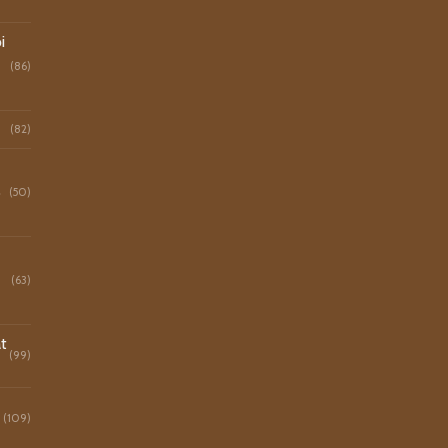
i
(86)
(82)
o
(50)
(63)
t
(99)
(109)