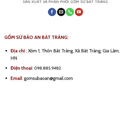
SẢN XUẤT VÀ PHÂN PHỐI GỐM SỨ BÁT TRÀNG
GỐM SỨ BẢO AN BÁT TRÀNG:
Địa chỉ
:
Xóm 1, Thôn Bát Tràng, Xã Bát Tràng, Gia Lâm,
HN
Điện thoại
:
098.885.9482
Email
:
gomsubaoan@gmail.com