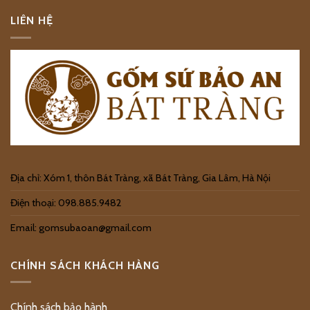
LIÊN HỆ
Địa chỉ: Xóm 1, thôn Bát Tràng, xã Bát Tràng, Gia Lâm, Hà Nội
Điện thoại: 098.885.9482
Email: gomsubaoan@gmail.com
CHÍNH SÁCH KHÁCH HÀNG
Chính sách bảo hành