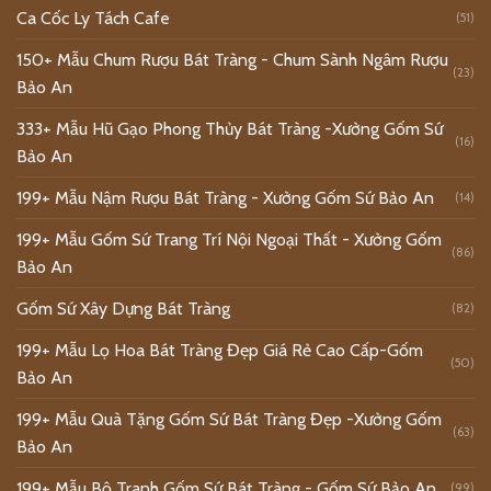
Ca Cốc Ly Tách Cafe
(51)
150+ Mẫu Chum Rượu Bát Tràng - Chum Sành Ngâm Rượu
(23)
Bảo An
333+ Mẫu Hũ Gạo Phong Thủy Bát Tràng -Xưởng Gốm Sứ
(16)
Bảo An
199+ Mẫu Nậm Rượu Bát Tràng - Xưởng Gốm Sứ Bảo An
(14)
199+ Mẫu Gốm Sứ Trang Trí Nội Ngoại Thất - Xưởng Gốm
(86)
Bảo An
Gốm Sứ Xây Dựng Bát Tràng
(82)
199+ Mẫu Lọ Hoa Bát Tràng Đẹp Giá Rẻ Cao Cấp-Gốm
(50)
Bảo An
199+ Mẫu Quà Tặng Gốm Sứ Bát Tràng Đẹp -Xưởng Gốm
(63)
Bảo An
199+ Mẫu Bộ Tranh Gốm Sứ Bát Tràng - Gốm Sứ Bảo An
(99)