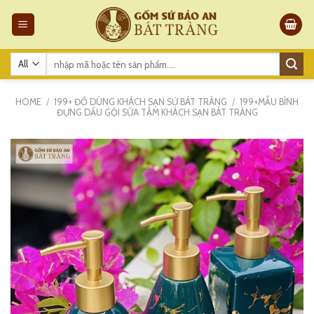
Skip
to
content
Search
for:
HOME
/
199+ ĐỒ DÙNG KHÁCH SẠN SỨ BÁT TRÀNG
/
199+MẪU BÌNH
ĐỰNG DẦU GỘI SỮA TẮM KHÁCH SẠN BÁT TRÀNG