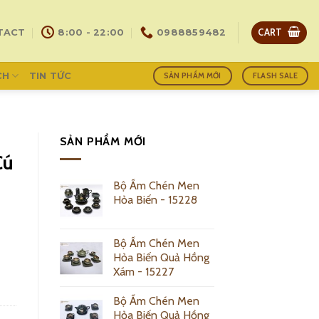
CART
TACT
8:00 - 22:00
0988859482
CH
TIN TỨC
SẢN PHẨM MỚI
FLASH SALE
SẢN PHẨM MỚI
Cú
Bộ Ấm Chén Men
Hỏa Biến - 15228
Bộ Ấm Chén Men
Hỏa Biến Quả Hồng
ity
Xám - 15227
Bộ Ấm Chén Men
Hỏa Biến Quả Hồng