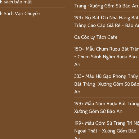
h sách bảo mật
Tràng -Xưởng Gốm Sứ Bảo An
h Sách Vận Chuyển
199+ Bộ Bát Đĩa Nhà Hàng Bát
Tràng Cao Cấp Giá Rẻ - Bảo A
Ca Cốc Ly Tách Cafe
150+ Mẫu Chum Rượu Bát Trà
- Chum Sành Ngâm Rượu Bảo
An
333+ Mẫu Hũ Gạo Phong Thủy
Bát Tràng -Xưởng Gốm Sứ Bả
An
199+ Mẫu Nậm Rượu Bát Tràng
Xưởng Gốm Sứ Bảo An
199+ Mẫu Gốm Sứ Trang Trí Nộ
Ngoại Thất - Xưởng Gốm Bảo
An