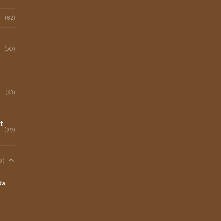
(82)
o
(50)
(63)
t
(99)
9)
ữa