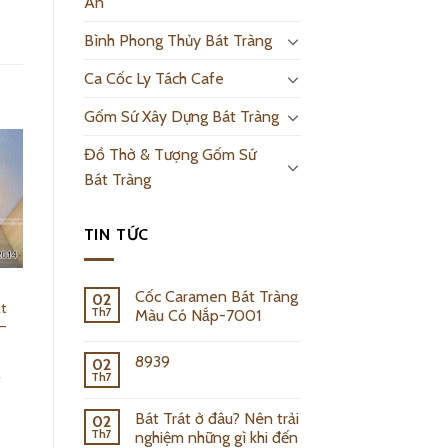
An
Bình Phong Thủy Bát Tràng
Ca Cốc Ly Tách Cafe
Gốm Sứ Xây Dựng Bát Tràng
Đồ Thờ & Tượng Gốm Sứ
Bát Tràng
TIN TỨC
h
Đèn Xông Tinh
Cốc Caramen Bát Tràng
02
t
Dầu Giá Rẻ Trám
Th7
Màu Có Nắp-7001
–
Hoa Bát Tràng –
2026
8939
02
Th7
₫
130,000.00
₫
Add to cart
Bát Trát ở đâu? Nên trải
02
Th7
nghiệm những gì khi đến