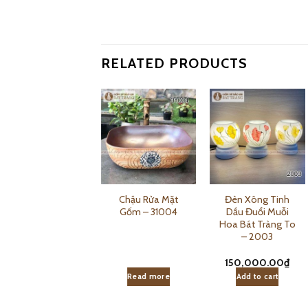
RELATED PRODUCTS
Bồn Rửa Mặt Sứ –
Chậu Rửa Mặt
Đèn Xông Tinh
31002
Gốm – 31004
Dầu Đuổi Muỗi
Hoa Bát Tràng To
– 2003
150,000.00
₫
Read more
Read more
Add to cart