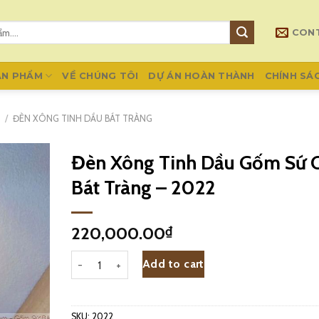
CON
ẢN PHẨM
VỀ CHÚNG TÔI
DỰ ÁN HOÀN THÀNH
CHÍNH SÁ
G
/
ĐÈN XÔNG TINH DẦU BÁT TRÀNG
Đèn Xông Tinh Dầu Gốm Sứ 
Bát Tràng – 2022
220,000.00
₫
Đèn Xông Tinh Dầu Gốm Sứ Cú Bát Tràng - 2022 quant
Add to cart
SKU:
2022