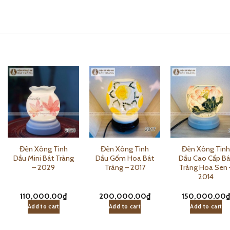
Đèn Xông Tinh
Đèn Xông Tinh
Đèn Xông Tin
Dầu Mini Bát Tràng
Dầu Gốm Hoa Bát
Dầu Cao Cấp Bá
– 2029
Tràng – 2017
Tràng Hoa Sen 
2014
110,000.00
₫
200,000.00
₫
150,000.00
Add to cart
Add to cart
Add to cart