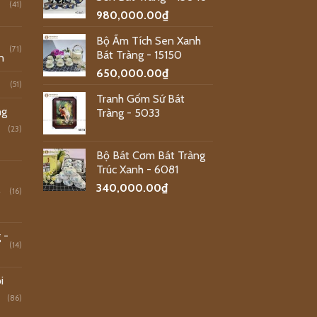
(41)
980,000.00
₫
Bộ Ấm Tích Sen Xanh
(71)
Bát Tràng - 15150
n
650,000.00
₫
(51)
Tranh Gốm Sứ Bát
ng
Tràng - 5033
(23)
Bộ Bát Cơm Bát Tràng
Trúc Xanh - 6081
340,000.00
₫
o
(16)
 -
(14)
i
(86)