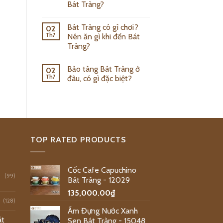
Bát Tràng?
Bát Tràng có gì chơi?
02
Th7
Nên ăn gì khi đến Bát
Tràng?
Bảo tàng Bát Tràng ở
02
Th7
đâu, có gì đặc biệt?
TOP RATED PRODUCTS
Cốc Cafe Capuchino
(99)
Bát Tràng - 12029
135,000.00
₫
(128)
Ấm Đựng Nước Xanh
át
Sen Bát Tràng - 15048