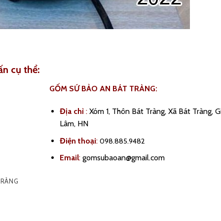
ấn cụ thể:
GỐM SỨ BẢO AN BÁT TRÀNG:
Địa chỉ
:
Xóm 1, Thôn Bát Tràng, Xã Bát Tràng, G
Lâm, HN
Điện thoại
:
098.885.9482
Email
:
gomsubaoan@gmail.com
TRÀNG