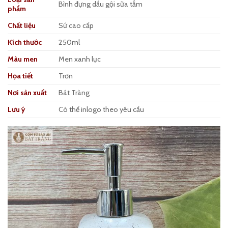
Bình đựng dầu gội sữa tắm
phẩm
Chất liệu
Sứ cao cấp
Kích thước
250ml
Màu men
Men xanh lục
Họa tiết
Trơn
Nơi sản xuất
Bát Tràng
Lưu ý
Có thể inlogo theo yêu cầu