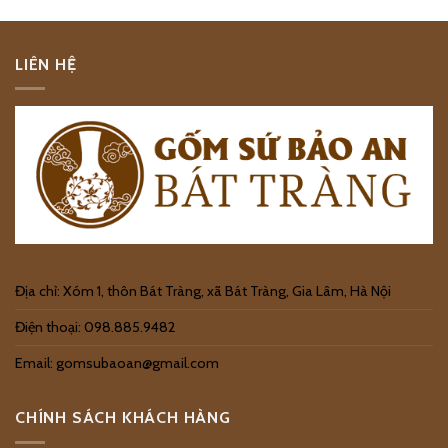
LIÊN HỆ
Địa chỉ: Xóm 1, thôn Bát Tràng, xã Bát Tràng, Gia Lâm, Hà Nội
Điện thoại: 098.885.9482
Email: gomsubaoan@gmail.com
CHÍNH SÁCH KHÁCH HÀNG