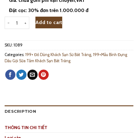
Giá: chưa gồm phí vận chuyển,VAT
Đặt cọc: 30% đơn trên 1.000.000 đ
Bình Sữa Tắm Dầu Gội Men Cát Dáng Vuông - 1089 quantity
Add to cart
SKU:
1089
Categories:
199+ Đồ Dùng Khách Sạn Sứ Bát Tràng
,
199+Mẫu Bình Đựng
Dầu Gội Sữa Tắm Khách Sạn Bát Tràng
DESCRIPTION
THÔNG TIN CHI TIẾT
Loại sản