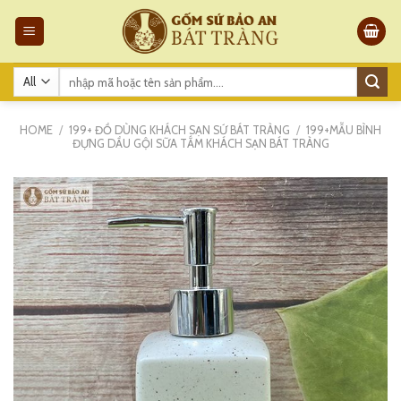
Skip
to
content
Search
for:
HOME
/
199+ ĐỒ DÙNG KHÁCH SẠN SỨ BÁT TRÀNG
/
199+MẪU BÌNH
ĐỰNG DẦU GỘI SỮA TẮM KHÁCH SẠN BÁT TRÀNG