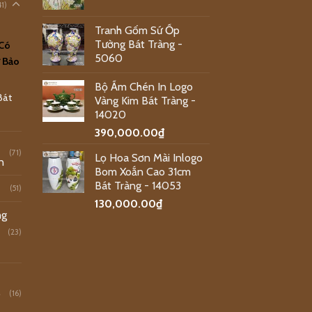
41)
Tranh Gốm Sứ Ốp
Tường Bát Tràng -
 Có
5060
 Bảo
Bộ Ấm Chén In Logo
Bát
Vàng Kim Bát Tràng -
14020
390,000.00
₫
(71)
Lọ Hoa Sơn Mài Inlogo
n
Bom Xoắn Cao 31cm
Bát Tràng - 14053
(51)
130,000.00
₫
ng
(23)
o
(16)