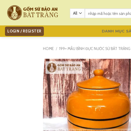
Skip
to
Search
for:
content
LOGIN / REGISTER
DANH MỤC S
HOME
/
199+ MẪU BÌNH ĐỰC NƯỚC SỨ BÁT TRÀN