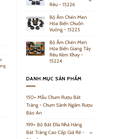
Rêu - 15226
Bộ Ấm Chén Men
Hỏa Biến Chuồn
y
Vuông - 15225
Bộ Ấm Chén Men
Hỏa Biến Giang Tây
Rêu Kèm Khay -
m
15224
ởng
DANH MỤC SẢN PHẨM
150+ Mẫu Chum Rượu Bát
Tràng - Chum Sành Ngâm Rượu
Bảo An
199+ Bộ Bát Đĩa Nhà Hàng
Bát Tràng Cao Cấp Giá Rẻ -