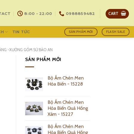
CART
TACT
8:00 - 22:00
0988859482
CH
TIN TỨC
SẢN PHẨM MỚI
FLASH SALE
RÀNG -XƯỞNG GỐM SỨ BẢO AN
SẢN PHẨM MỚI
Bộ Ấm Chén Men
Hỏa Biến - 15228
Bộ Ấm Chén Men
Hỏa Biến Quả Hồng
Xám - 15227
Bộ Ấm Chén Men
Hỏa Biến Quả Hồng