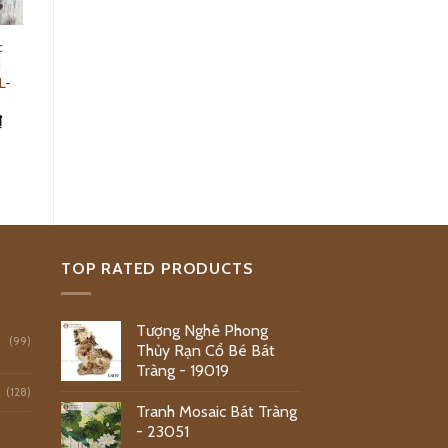
c
Bình Đựng Nước
i
Gốm Sứ Có Vòi
L-
Bát Tràng Đỏ 5L
-16038
₫
350,000.00
₫
Add to cart
TOP RATED PRODUCTS
Tượng Nghê Phong
(99)
Thủy Rạn Cổ Bé Bát
Tràng - 19019
(128)
Tranh Mosaic Bát Tràng
- 23051