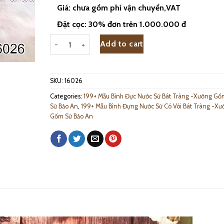
Giá: chưa gồm phí vận chuyển,VAT
Đặt cọc: 30% đơn trên 1.000.000 đ
Bình Nước Sứ Có Vòi Kẻ Bát Tràng 10L - 16026 quantit
Add to cart
SKU:
16026
Categories:
199+ Mẫu Bình Đực Nước Sứ Bát Tràng -Xưởng Gố
Sứ Bảo An
,
199+ Mẫu Bình Đựng Nước Sứ Có Vòi Bát Tràng -Xư
Gốm Sứ Bảo An