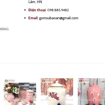
Lâm, HN
Điện thoại
:
098.885.9482
Email
:
gomsubaoan@gmail.com
TRÀNG