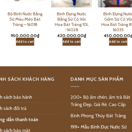
Bộ Bình Nước Bằng
Bình Đựng Nước
Bình Đựng Nướ
Sứ Màu Méo Bát
Bằng Sứ Có Vòi
Gốm Sứ Có Vò
Tràng – 16018
Hoa Bát Tràng 10L
Hoa Bát Tràng 8
-16028
16035
950,000.00
₫
420,000.00
₫
450,000.00
Add to cart
Add to cart
Add to cart
NH SÁCH KHÁCH HÀNG
DANH MỤC SẢN PHẨM
h sách bảo hành
200+ Bộ ấm chén, ấm trà Bát
Tràng Đẹp, Giá Rẻ, Cao Cấp
h sách đổi trả
Bình Phong Thủy Bát Tràng
ng dẫn thanh toán
199+ Mẫu Bình Đực Nước Sứ
h sách bảo mật