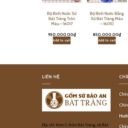
Bình Đựng Nước
Bộ Bình Nước Sứ
Bộ Bình Nước Bằng
Sứ Có Vòi Bát
Bát Tràng Tròn
Sứ Bát Tràng Màu
Tràng Sen 8L-
Màu – 16017
– 16010
16033
450,000.00
₫
950,000.00
₫
850,000.00
₫
Add to cart
Add to cart
Add to cart
LIÊN HỆ
CHÍ
Chín
Chín
Hướ
Địa chỉ: Xóm 1, thôn Bát Tràng, xã Bát
Chín