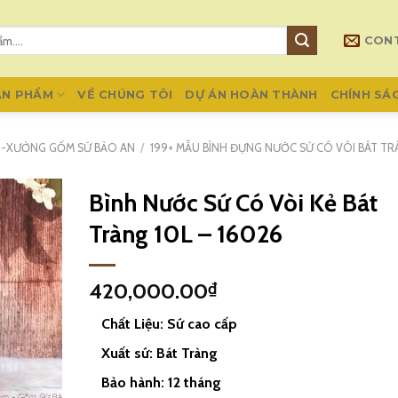
CON
ẢN PHẨM
VỀ CHÚNG TÔI
DỰ ÁN HOÀN THÀNH
CHÍNH SÁ
G -XƯỞNG GỐM SỨ BẢO AN
/
199+ MẪU BÌNH ĐỰNG NƯỚC SỨ CÓ VÒI BÁT T
Bình Nước Sứ Có Vòi Kẻ Bát
Tràng 10L – 16026
420,000.00
₫
Chất Liệu: Sứ cao cấp
Xuất sứ: Bát Tràng
Bảo hành: 12 tháng