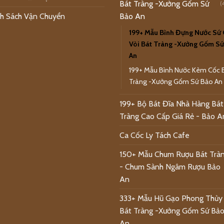
Bát Tràng -Xưởng Gốm Sứ
(
h Sách Vận Chuyển
Bảo An
199+ Mẫu Bình Đựng Nước Sứ
Vòi Bát Tràng -Xưởng Gốm Sứ
An
199+ Mẫu Bình Nước Kèm Cốc 
Tràng -Xưởng Gốm Sứ Bảo An
199+ Bộ Bát Đĩa Nhà Hàng Bát
Tràng Cao Cấp Giá Rẻ - Bảo A
Ca Cốc Ly Tách Cafe
150+ Mẫu Chum Rượu Bát Trà
- Chum Sành Ngâm Rượu Bảo
An
333+ Mẫu Hũ Gạo Phong Thủy
Bát Tràng -Xưởng Gốm Sứ Bả
An