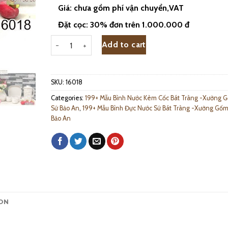
Giá: chưa gồm phí vận chuyển,VAT
Đặt cọc: 30% đơn trên 1.000.000 đ
Bộ Bình Nước Bằng Sứ Màu Méo Bát Tràng - 16018 qua
Add to cart
SKU:
16018
Categories:
199+ Mẫu Bình Nước Kèm Cốc Bát Tràng -Xưởng 
Sứ Bảo An
,
199+ Mẫu Bình Đực Nước Sứ Bát Tràng -Xưởng Gốm
Bảo An
ON