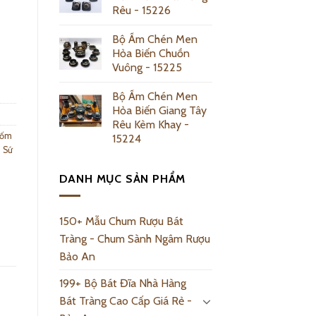
Rêu - 15226
Bộ Ấm Chén Men
Hỏa Biến Chuồn
ntity
Vuông - 15225
Bộ Ấm Chén Men
Hỏa Biến Giang Tây
Rêu Kèm Khay -
Gốm
15224
 Sứ
DANH MỤC SẢN PHẨM
150+ Mẫu Chum Rượu Bát
Tràng - Chum Sành Ngâm Rượu
Bảo An
199+ Bộ Bát Đĩa Nhà Hàng
Bát Tràng Cao Cấp Giá Rẻ -