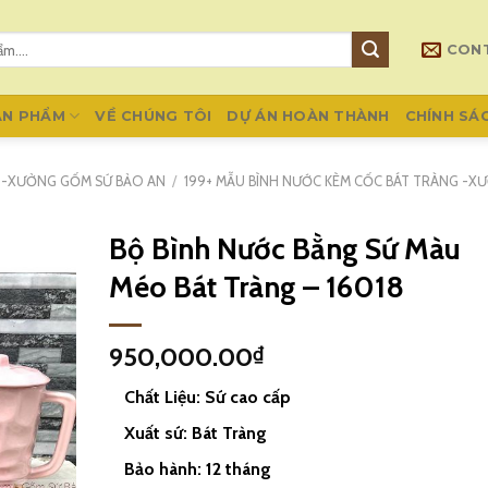
CON
ẢN PHẨM
VỀ CHÚNG TÔI
DỰ ÁN HOÀN THÀNH
CHÍNH SÁ
G -XƯỞNG GỐM SỨ BẢO AN
/
199+ MẪU BÌNH NƯỚC KÈM CỐC BÁT TRÀNG -X
Bộ Bình Nước Bằng Sứ Màu
Méo Bát Tràng – 16018
950,000.00
₫
Chất Liệu: Sứ cao cấp
Xuất sứ: Bát Tràng
Bảo hành: 12 tháng