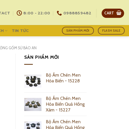
CART
TACT
8:00 - 22:00
0988859482
CH
TIN TỨC
SẢN PHẨM MỚI
FLASH SALE
ƯỞNG GỐM SỨ BẢO AN
SẢN PHẨM MỚI
Bộ Ấm Chén Men
Hỏa Biến - 15228
Bộ Ấm Chén Men
Hỏa Biến Quả Hồng
Xám - 15227
Bộ Ấm Chén Men
Hỏa Biến Quả Hồng