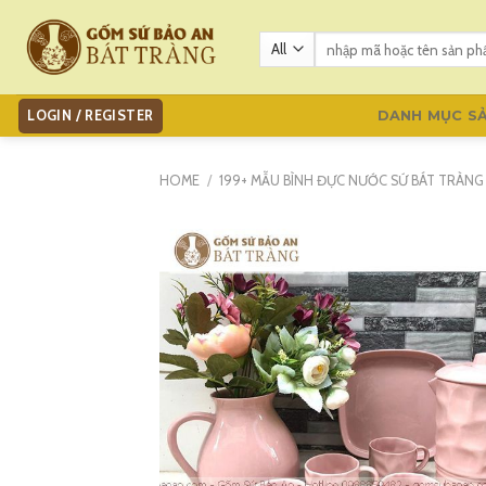
Skip
to
Search
for:
content
LOGIN / REGISTER
DANH MỤC S
HOME
/
199+ MẪU BÌNH ĐỰC NƯỚC SỨ BÁT TRÀN