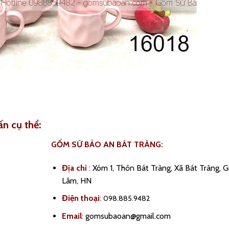
ấn cụ thể:
GỐM SỨ BẢO AN BÁT TRÀNG:
Địa chỉ
:
Xóm 1, Thôn Bát Tràng, Xã Bát Tràng, G
Lâm, HN
Điện thoại
:
098.885.9482
Email
:
gomsubaoan@gmail.com