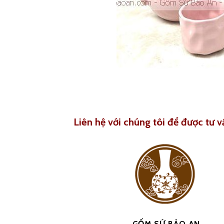
Liên hệ với chúng tôi để được tư v
GỐM SỨ BẢO AN