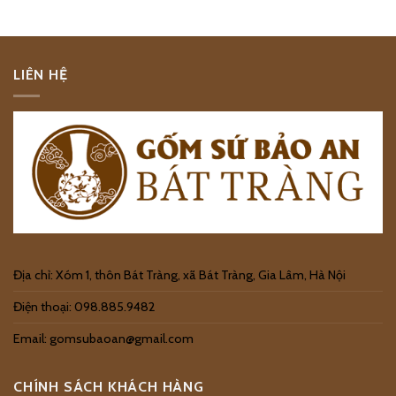
LIÊN HỆ
Địa chỉ: Xóm 1, thôn Bát Tràng, xã Bát Tràng, Gia Lâm, Hà Nội
Điện thoại: 098.885.9482
Email: gomsubaoan@gmail.com
CHÍNH SÁCH KHÁCH HÀNG