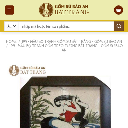
Skip
to
content
Search
for:
HOME
/
199+ MẪU BỘ TRANH GỐM SỨ BÁT TRÀNG - GỐM SỨ BẢO AN
/
199+ MẪU BỘ TRANH GỐM TREO TƯỜNG BÁT TRÀNG - GỐM SỨ BẢO
AN