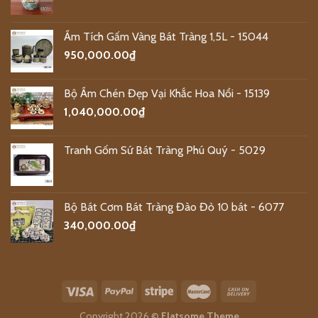
Ấm Tích Gấm Vàng Bát Tràng 1,5L - 15044
950,000.00
₫
Bộ Ấm Chén Đẹp Vại Khắc Hoa Nổi - 15139
1,040,000.00
₫
Tranh Gốm Sứ Bát Tràng Phú Quý - 5029
Bộ Bát Cơm Bát Tràng Đào Đỏ 10 bát - 6077
340,000.00
₫
Copyright 2026 ©
Flatsome Theme