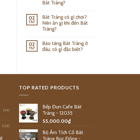
Bát Tràng?
Bát Tràng có gì chơi?
02
Th7
Nên ăn gì khi đến Bát
Tràng?
Bảo tàng Bát Tràng ở
02
Th7
đâu, có gì đặc biệt?
TOP RATED PRODUCTS
Bếp Đun Cafe Bát
(99)
Tràng - 12035
55,000.00
₫
(128)
Bộ Ấm Tích Cổ Bát
át
Tràng Bọc Đồng -