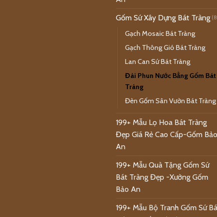
Gốm Sứ Xây Dựng Bát Tràng
(8
Gạch Mosaic Bát Tràng
Gạch Thông Gió Bát Tràng
Lan Can Sứ Bát Tràng
Đài Phun Nước Bằng Gốm Bát
Tràng
Đèn Gốm Sân Vườn Bát Tràng
199+ Mẫu Lọ Hoa Bát Tràng
Đẹp Giá Rẻ Cao Cấp-Gốm Bả
An
199+ Mẫu Quà Tặng Gốm Sứ
Bát Tràng Đẹp -Xưởng Gốm
Bảo An
199+ Mẫu Bộ Tranh Gốm Sứ Bá