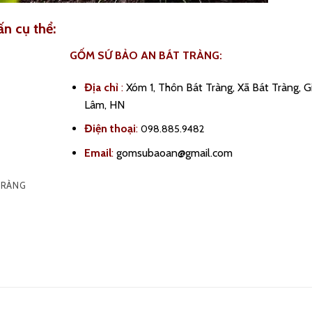
ấn cụ thể:
GỐM SỨ BẢO AN BÁT TRÀNG:
Địa chỉ
:
Xóm 1, Thôn Bát Tràng, Xã Bát Tràng, G
Lâm, HN
Điện thoại
:
098.885.9482
Email
:
gomsubaoan@gmail.com
TRÀNG