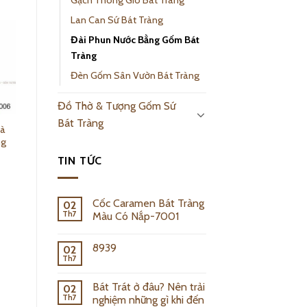
Gạch Thông Gió Bát Tràng
Lan Can Sứ Bát Tràng
Đài Phun Nước Bằng Gốm Bát
Tràng
Đèn Gốm Sân Vườn Bát Tràng
Đồ Thờ & Tượng Gốm Sứ
Bát Tràng
hà
Đèn Gốm Sân
ng
Vườn Đất Nung
Bát Tràng – 21015
TIN TỨC
Read more
Cốc Caramen Bát Tràng
02
Th7
Màu Có Nắp-7001
8939
02
Th7
Bát Trát ở đâu? Nên trải
02
Th7
nghiệm những gì khi đến