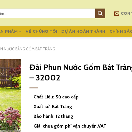
CON
ẢN PHẨM
VỀ CHÚNG TÔI
DỰ ÁN HOÀN THÀNH
CHÍNH SÁ
UN NƯỚC BẰNG GỐM BÁT TRÀNG
Đài Phun Nước Gốm Bát Tràn
– 32002
Chất Liệu: Sứ cao cấp
Xuất sứ: Bát Tràng
Bảo hành: 12 tháng
Giá: chưa gồm phí vận chuyển,VAT