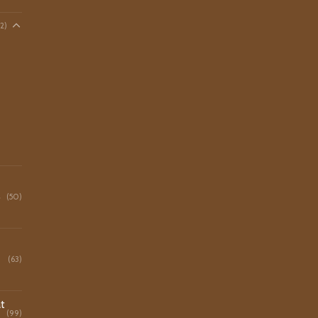
2)
o
(50)
(63)
t
(99)