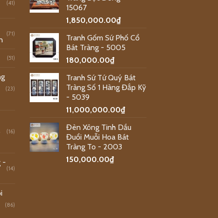
(41)
15067
1,850,000.00
₫
(71)
Tranh Gốm Sứ Phố Cổ
n
Bát Tràng - 5005
(51)
180,000.00
₫
ng
Tranh Sứ Tứ Quý Bát
Tràng Số 1 Hàng Đắp Kỹ
(23)
- 5039
11,000,000.00
₫
Đèn Xông Tinh Dầu
o
(16)
Đuổi Muỗi Hoa Bát
Tràng To - 2003
150,000.00
₫
 -
(14)
i
(86)