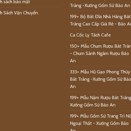
h sách bảo mật
Tràng -Xưởng Gốm Sứ Bảo An
h Sách Vận Chuyển
199+ Bộ Bát Đĩa Nhà Hàng Bát
Tràng Cao Cấp Giá Rẻ - Bảo A
Ca Cốc Ly Tách Cafe
150+ Mẫu Chum Rượu Bát Trà
- Chum Sành Ngâm Rượu Bảo
An
333+ Mẫu Hũ Gạo Phong Thủy
Bát Tràng -Xưởng Gốm Sứ Bả
An
199+ Mẫu Nậm Rượu Bát Tràng
Xưởng Gốm Sứ Bảo An
199+ Mẫu Gốm Sứ Trang Trí Nộ
Ngoại Thất - Xưởng Gốm Bảo
An