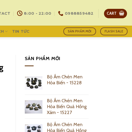
CART
TACT
8:00 - 22:00
0988859482
CH
TIN TỨC
SẢN PHẨM MỚI
FLASH SALE
SẢN PHẨM MỚI
g
Bộ Ấm Chén Men
Hỏa Biến - 15228
Bộ Ấm Chén Men
Hỏa Biến Quả Hồng
Xám - 15227
Bộ Ấm Chén Men
Hỏa Biến Quả Hồng