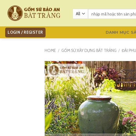
Skip
to
Search
for:
content
LOGIN / REGISTER
DANH MỤC S
HOME
/
GỐM SỨ XÂY DỰNG BÁT TRÀNG
/
ĐÀI PH