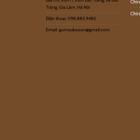
Địa chỉ: Xóm 1, thôn Bát Tràng, xã Bát
Chín
Tràng, Gia Lâm, Hà Nội
Chín
Điện thoại: 098.885.9482
Email: gomsubaoan@gmail.com