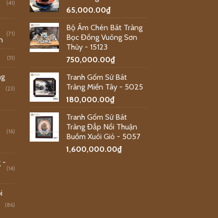
(41)
65,000.00
₫
Bộ Ấm Chén Bát Tràng
(71)
Bọc Đồng Vuông Sơn
n
Thủy - 15123
(51)
750,000.00
₫
ng
Tranh Gốm Sứ Bát
Tràng Miền Tây - 5025
(23)
180,000.00
₫
Tranh Gốm Sứ Bát
Tràng Đắp Nổi Thuận
o
(16)
Buồm Xuôi Gió - 5057
1,600,000.00
₫
 -
(14)
i
(86)