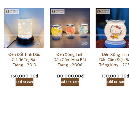
Đèn Đốt Tinh Dầu
Đèn Xông Tinh
Đèn Xông Tin
Giá Rẻ Trụ Bát
Dầu Gốm Hoa Bát
Dầu Cắm Điện B
Tràng – 2010
Tràng – 2006
Tràng Kitty – 20
160,000.00
₫
130,000.00
₫
130,000.00
Add to cart
Add to cart
Add to cart