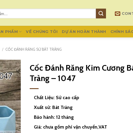
CON
ẢN PHẨM
VỀ CHÚNG TÔI
DỰ ÁN HOÀN THÀNH
CHÍNH SÁ
G
/
CỐC ĐÁNH RĂNG SỨ BÁT TRÀNG
Cốc Đánh Răng Kim Cương B
Tràng – 1047
Chất Liệu: Sứ cao cấp
Xuất sứ: Bát Tràng
Bảo hành: 12 tháng
Giá: chưa gồm phí vận chuyển,VAT