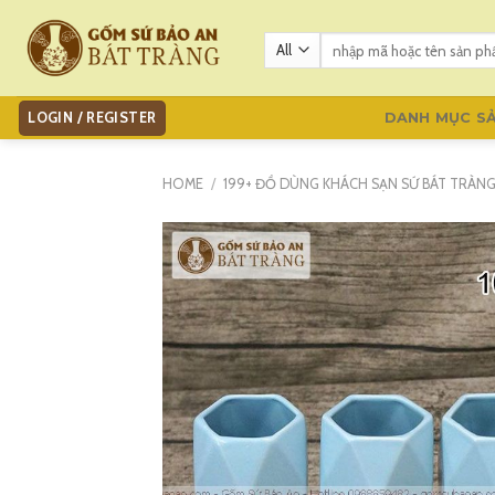
Skip
to
Search
for:
content
LOGIN / REGISTER
DANH MỤC S
HOME
/
199+ ĐỒ DÙNG KHÁCH SẠN SỨ BÁT TRÀN