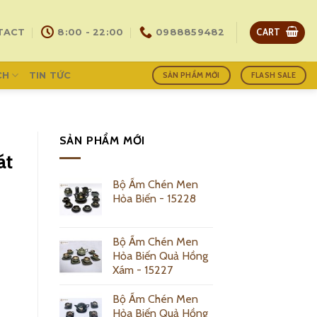
CART
TACT
8:00 - 22:00
0988859482
CH
TIN TỨC
SẢN PHẨM MỚI
FLASH SALE
SẢN PHẨM MỚI
át
Bộ Ấm Chén Men
Hỏa Biến - 15228
Bộ Ấm Chén Men
Hỏa Biến Quả Hồng
Xám - 15227
Bộ Ấm Chén Men
Hỏa Biến Quả Hồng