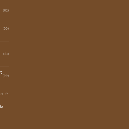
(82)
o
(50)
(63)
t
(99)
9)
ữa