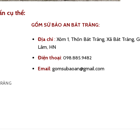
ấn cụ thể:
GỐM SỨ BẢO AN BÁT TRÀNG:
Địa chỉ
:
Xóm 1, Thôn Bát Tràng, Xã Bát Tràng, G
Lâm, HN
Điện thoại
:
098.885.9482
Email
:
gomsubaoan@gmail.com
TRÀNG