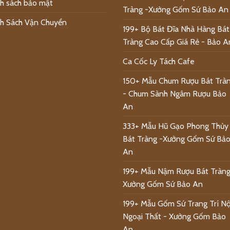
h sách bảo mật
Tràng -Xưởng Gốm Sứ Bảo An
h Sách Vận Chuyển
199+ Bộ Bát Đĩa Nhà Hàng Bát
Tràng Cao Cấp Giá Rẻ - Bảo A
Ca Cốc Ly Tách Cafe
150+ Mẫu Chum Rượu Bát Trà
- Chum Sành Ngâm Rượu Bảo
An
333+ Mẫu Hũ Gạo Phong Thủy
Bát Tràng -Xưởng Gốm Sứ Bả
An
199+ Mẫu Nậm Rượu Bát Tràng
Xưởng Gốm Sứ Bảo An
199+ Mẫu Gốm Sứ Trang Trí Nộ
Ngoại Thất - Xưởng Gốm Bảo
An