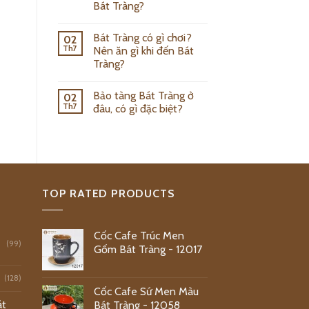
Bát Tràng?
Bát Tràng có gì chơi?
02
Th7
Nên ăn gì khi đến Bát
Tràng?
Bảo tàng Bát Tràng ở
02
Th7
đâu, có gì đặc biệt?
TOP RATED PRODUCTS
Cốc Cafe Trúc Men
(99)
Gốm Bát Tràng - 12017
(128)
Cốc Cafe Sứ Men Màu
át
Bát Tràng - 12058