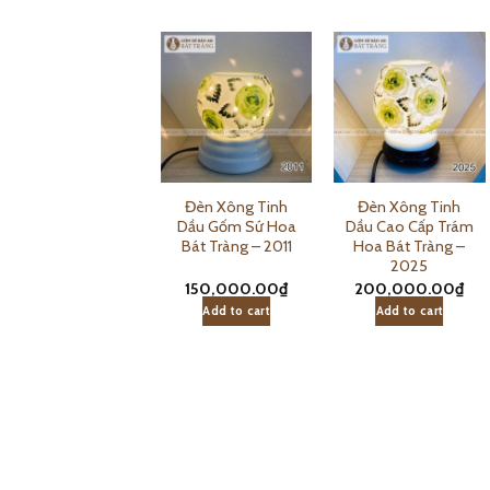
Đèn Xông Tinh
Đèn Xông Tinh
Đèn Xông Tinh
Dầu Giá Rẻ Trám
Dầu Gốm Sứ Hoa
Dầu Cao Cấp Trám
Hoa Bát Tràng –
Bát Tràng – 2011
Hoa Bát Tràng –
2026
2025
130,000.00
₫
150,000.00
₫
200,000.00
₫
Add to cart
Add to cart
Add to cart