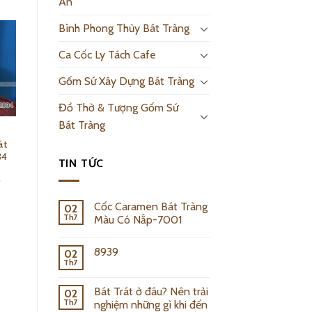
An
Bình Phong Thủy Bát Tràng
Ca Cốc Ly Tách Cafe
Gốm Sứ Xây Dựng Bát Tràng
Đồ Thờ & Tượng Gốm Sứ
Bát Tràng
h
Đèn Xông Tinh
át
Dầu Gốm Mèo Tài
34
Lộc Bát Tràng –
TIN TỨC
2030
₫
140,000.00
₫
Add to cart
Cốc Caramen Bát Tràng
02
Th7
Màu Có Nắp-7001
8939
02
Th7
Bát Trát ở đâu? Nên trải
02
Th7
nghiệm những gì khi đến