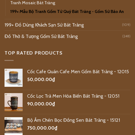
Tranh Mosaic Bát Tràng
199+ Mẫu Bộ Tranh Gốm Tứ Quý Bát Tràng - Gốm Sứ Bảo An
199+ Đồ Dùng Khách Sạn Sứ Bát Tràng
(109)
Đồ Thờ & Tượng Gốm Sứ Bát Tràng
(248)
TOP RATED PRODUCTS
Cốc Cafe Quán Cafe Men Gốm Bát Tràng - 12015
50,000.00
₫
Cốc Lọc Trà Men Hỏa Biến Bát Tràng - 12051
90,000.00
₫
Bộ Ấm Chén Bọc Đồng Sen Bát Tràng - 15121
750,000.00
₫