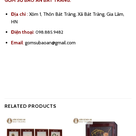
GỐM SỨ BẢO AN BÁT TRÀNG:
Địa chỉ
:
Xóm 1, Thôn Bát Tràng, Xã Bát Tràng, Gia Lâm,
HN
Điện thoại
:
098.885.9482
Email
:
gomsubaoan@gmail.com
RELATED PRODUCTS