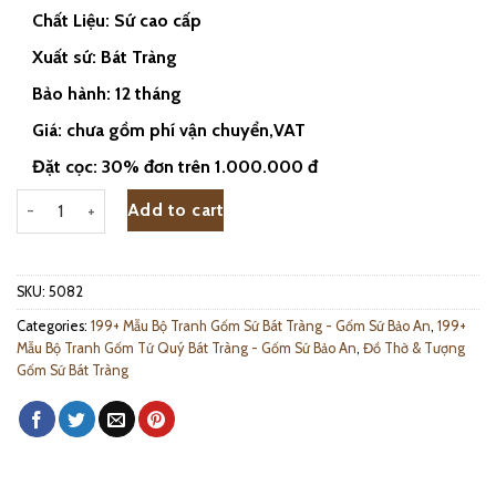
Chất Liệu: Sứ cao cấp
Xuất sứ: Bát Tràng
Bảo hành: 12 tháng
Giá: chưa gồm phí vận chuyển,VAT
Đặt cọc: 30% đơn trên 1.000.000 đ
Bộ Tranh Tứ Quý Bát Tràng Vẽ Cổ Đồ Đắp Nổi Men Tràm 50x100cm 
Add to cart
SKU:
5082
Categories:
199+ Mẫu Bộ Tranh Gốm Sứ Bát Tràng - Gốm Sứ Bảo An
,
199+
Mẫu Bộ Tranh Gốm Tứ Quý Bát Tràng - Gốm Sứ Bảo An
,
Đồ Thờ & Tượng
Gốm Sứ Bát Tràng