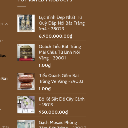
Lục Bình Đẹp Nhất Tứ
Quý Đắp Nổi Bát Tràng
9)
1m4 - 28023
6,900,000.00
₫
p-
Quách Tiểu Bát Tràng
Mái Chùa Tứ Linh Nổi
Bọc
Vàng - 29001
1.00
₫
Tiểu Quách Gốm Bát
 Bát
Tràng Vẽ Vàng -29033
1.00
₫
Bộ Kệ Sắt Để Cây Cảnh
- 18013
t
950,000.00
₫
Gạch Mosaic Phòng
(128)