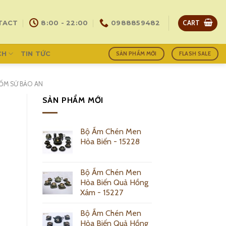
CART
TACT
8:00 - 22:00
0988859482
CH
TIN TỨC
SẢN PHẨM MỚI
FLASH SALE
ỐM SỨ BẢO AN
SẢN PHẨM MỚI
Bộ Ấm Chén Men
Hỏa Biến - 15228
Bộ Ấm Chén Men
Hỏa Biến Quả Hồng
Xám - 15227
Bộ Ấm Chén Men
Hỏa Biến Quả Hồng