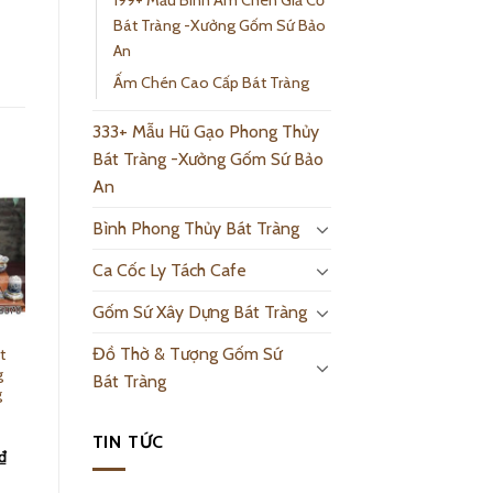
199+ Mẫu Bình Ấm Chén Giả Cổ
Bát Tràng -Xưởng Gốm Sứ Bảo
An
Ấm Chén Cao Cấp Bát Tràng
333+ Mẫu Hũ Gạo Phong Thủy
Bát Tràng -Xưởng Gốm Sứ Bảo
An
Bình Phong Thủy Bát Tràng
Ca Cốc Ly Tách Cafe
Gốm Sứ Xây Dựng Bát Tràng
Đồ Thờ & Tượng Gốm Sứ
t
Bộ Ấm Tích Pha
g
Chè Xanh Men
Bát Tràng
g
Lam Bọc Đồng –
15077
TIN TỨC
₫
1,750,000.00
₫
Add to cart