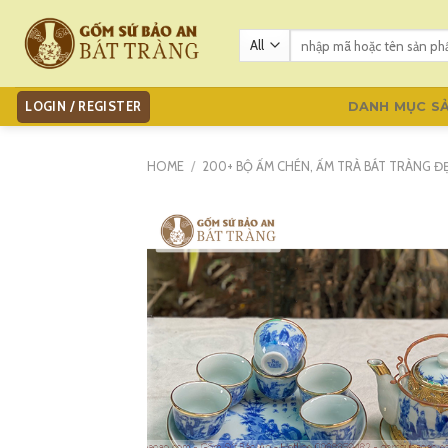
Skip
to
Search
for:
content
LOGIN / REGISTER
DANH MỤC S
HOME
/
200+ BỘ ẤM CHÉN, ẤM TRÀ BÁT TRÀNG ĐẸP