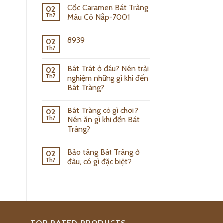
Cốc Caramen Bát Tràng
02
Th7
Màu Có Nắp-7001
8939
02
Th7
Bát Trát ở đâu? Nên trải
02
Th7
nghiệm những gì khi đến
Bát Tràng?
Bát Tràng có gì chơi?
02
Th7
Nên ăn gì khi đến Bát
Tràng?
Bảo tàng Bát Tràng ở
02
Th7
đâu, có gì đặc biệt?
TOP RATED PRODUCTS