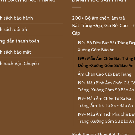
h sách bảo hành
200+ Bộ ấm chén, ấm trà
Bát Tràng Đẹp, Giá Rẻ, Cao
(9
h sách đổi trả
Cấp
ng dẫn thanh toán
199+ Bộ Điếu Bát Bát Tràng Đẹ
Xưởng Gốm Bảo An
h sách bảo mật
199+ Mẫu Ấm Chén Bát Tràng 
h Sách Vận Chuyển
Đồng -Xưởng Gốm Sứ Bảo An
Ấm Chén Cao Cấp Bát Tràng
199+ Mẫu Bình Ấm Chén Giả Cổ
Tràng -Xưởng Gốm Sứ Bảo An
199+ Mẫu Ấm Chén Tử Sa Bát
Tràng, Ấm Trà Tử Sa - Bảo An
199+ Mẫu Ấm Tích Pha Chè Bá
Tràng -Xưởng Gốm Sứ Bảo An
Bình Phong Thủy Bát Tràng