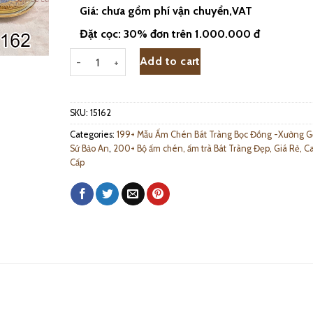
Giá: chưa gồm phí vận chuyển,VAT
Đặt cọc: 30% đơn trên 1.000.000 đ
Bộ Ấm Chén Vuốt Bọc Đồng Trúc Lâm Thất Hiền - 15162
Add to cart
SKU:
15162
Categories:
199+ Mẫu Ấm Chén Bát Tràng Bọc Đồng -Xưởng 
Sứ Bảo An
,
200+ Bộ ấm chén, ấm trà Bát Tràng Đẹp, Giá Rẻ, C
Cấp