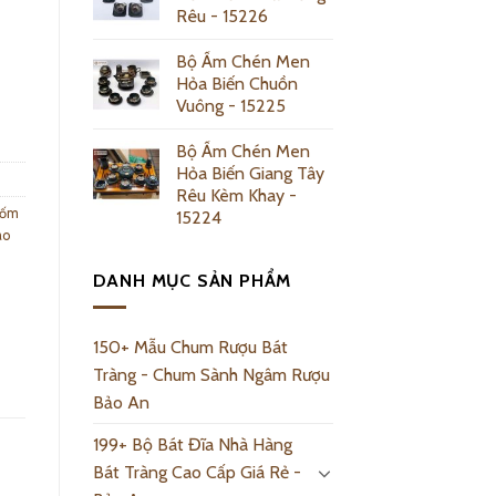
Rêu - 15226
Bộ Ấm Chén Men
Hỏa Biến Chuồn
 quantity
Vuông - 15225
Bộ Ấm Chén Men
Hỏa Biến Giang Tây
Rêu Kèm Khay -
Gốm
15224
ao
DANH MỤC SẢN PHẨM
150+ Mẫu Chum Rượu Bát
Tràng - Chum Sành Ngâm Rượu
Bảo An
199+ Bộ Bát Đĩa Nhà Hàng
Bát Tràng Cao Cấp Giá Rẻ -