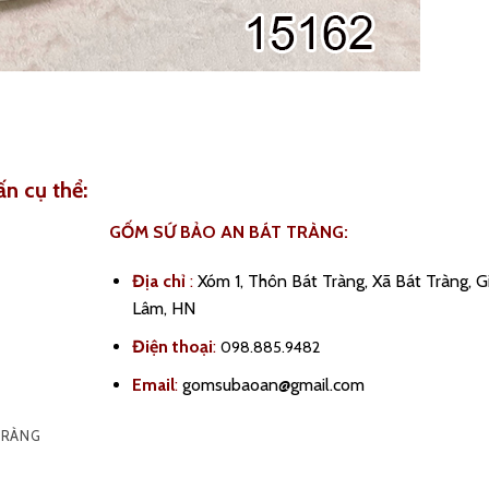
ấn cụ thể:
GỐM SỨ BẢO AN BÁT TRÀNG:
Địa chỉ
:
Xóm 1, Thôn Bát Tràng, Xã Bát Tràng, G
Lâm, HN
Điện thoại
:
098.885.9482
Email
:
gomsubaoan@gmail.com
TRÀNG