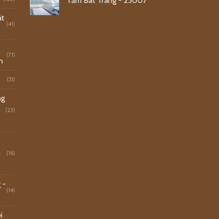
Tắm Bát Tràng - 23007
át
(41)
(71)
n
(51)
ng
(23)
o
(16)
 -
(14)
i