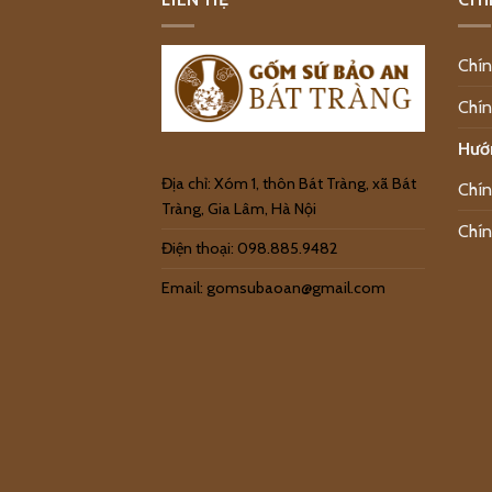
Chín
Chín
Hướ
Địa chỉ: Xóm 1, thôn Bát Tràng, xã Bát
Chín
Tràng, Gia Lâm, Hà Nội
Chín
Điện thoại: 098.885.9482
Email: gomsubaoan@gmail.com