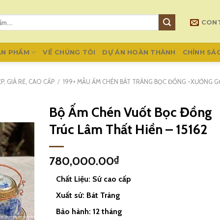
CON
ẢN PHẨM
VỀ CHÚNG TÔI
DỰ ÁN HOÀN THÀNH
CHÍNH SÁ
, GIÁ RẺ, CAO CẤP
/
199+ MẪU ẤM CHÉN BÁT TRÀNG BỌC ĐỒNG -XƯỞNG G
Bộ Ấm Chén Vuốt Bọc Đồng
Trúc Lâm Thất Hiền – 15162
780,000.00
₫
Chất Liệu: Sứ cao cấp
Xuất sứ: Bát Tràng
Bảo hành: 12 tháng