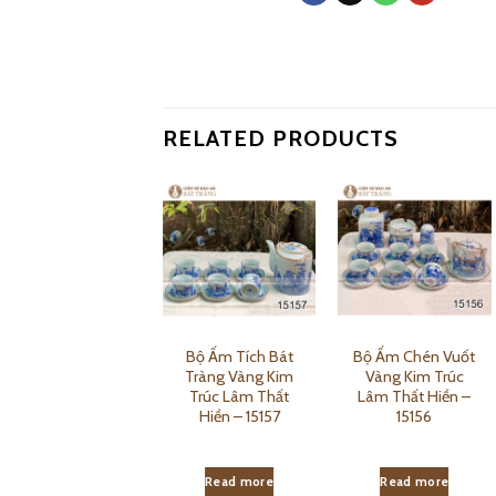
RELATED PRODUCTS
Bộ Ấm Tích Trúc
Bộ Ấm Tích Bát
Bộ Ấm Chén Vuốt
Lâm Thất Hiền Đầy
Tràng Vàng Kim
Vàng Kim Trúc
Đủ Phụ Kiện –
Trúc Lâm Thất
Lâm Thất Hiền –
15160
Hiền – 15157
15156
Read more
Read more
Read more