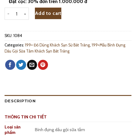
Đặt cọc: 30% đơn trên 1.000.000 đ
Bình Sữa Tắm Dầu Gội Men Vân Đá - 1084 quantity
Add to cart
SKU:
1084
Categories:
199+ Đồ Dùng Khách Sạn Sứ Bát Tràng
,
199+Mẫu Bình Đựng
Dầu Gội Sữa Tắm Khách Sạn Bát Tràng
DESCRIPTION
THÔNG TIN CHI TIẾT
Loại sản
Bình đựng dầu gội sữa tắm
phẩm