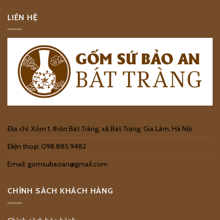
LIÊN HỆ
Địa chỉ: Xóm 1, thôn Bát Tràng, xã Bát Tràng, Gia Lâm, Hà Nội
Điện thoại: 098.885.9482
Email: gomsubaoan@gmail.com
CHÍNH SÁCH KHÁCH HÀNG