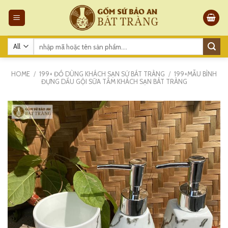
Skip
to
content
Search
for:
HOME
/
199+ ĐỒ DÙNG KHÁCH SẠN SỨ BÁT TRÀNG
/
199+MẪU BÌNH
ĐỰNG DẦU GỘI SỮA TẮM KHÁCH SẠN BÁT TRÀNG