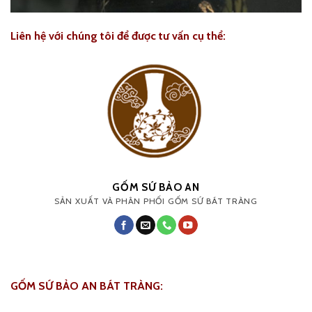
Liên hệ với chúng tôi để được tư vấn cụ thể:
GỐM SỨ BẢO AN
SẢN XUẤT VÀ PHÂN PHỐI GỐM SỨ BÁT TRÀNG
GỐM SỨ BẢO AN BÁT TRÀNG: