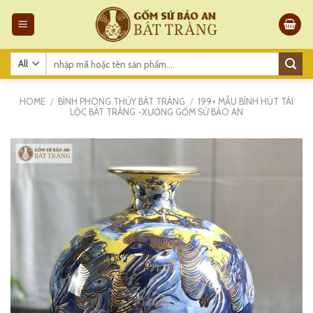
Skip
to
content
Search
for:
HOME
/
BÌNH PHONG THỦY BÁT TRÀNG
/
199+ MẪU BÌNH HÚT TÀI
LỘC BÁT TRÀNG -XƯỞNG GỐM SỨ BẢO AN