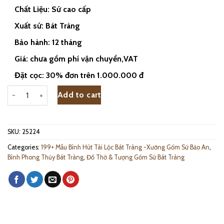
Chất Liệu: Sứ cao cấp
Xuất sứ: Bát Tràng
Bảo hành: 12 tháng
Giá: chưa gồm phí vận chuyển,VAT
Đặt cọc: 30% đơn trên 1.000.000 đ
Bình Hút Lộc Vẽ Vàng 24k Mã Đáo Thành Công Cao 25cm - 25224 qu
Add to cart
SKU:
25224
Categories:
199+ Mẫu Bình Hút Tài Lộc Bát Tràng -Xưởng Gốm Sứ Bảo An
,
Bình Phong Thủy Bát Tràng
,
Đồ Thờ & Tượng Gốm Sứ Bát Tràng