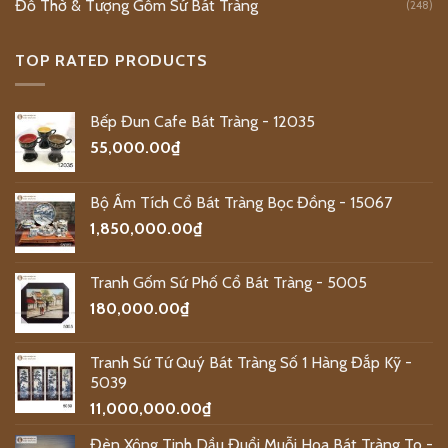
Đồ Thờ & Tượng Gốm Sứ Bát Tràng
(248)
TOP RATED PRODUCTS
Bếp Đun Cafe Bát Tràng - 12035
55,000.00
₫
Bộ Ấm Tích Cổ Bát Tràng Bọc Đồng - 15067
1,850,000.00
₫
Tranh Gốm Sứ Phố Cổ Bát Tràng - 5005
180,000.00
₫
Tranh Sứ Tứ Quý Bát Tràng Số 1 Hàng Đắp Kỹ -
5039
11,000,000.00
₫
Đèn Xông Tinh Dầu Đuổi Muỗi Hoa Bát Tràng To -