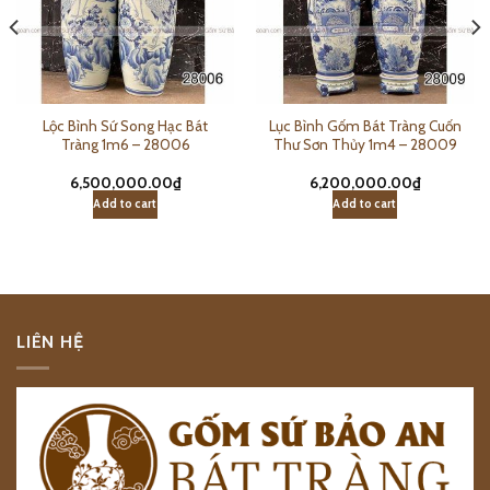
Lộc Bình Sứ Song Hạc Bát
Lục Bình Gốm Bát Tràng Cuốn
Tràng 1m6 – 28006
Thư Sơn Thủy 1m4 – 28009
6,500,000.00
₫
6,200,000.00
₫
Add to cart
Add to cart
LIÊN HỆ