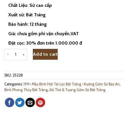
Chất Liệu: Sứ cao cấp
Xuất sứ: Bát Tràng
Bảo hành: 12 tháng
Giá: chưa gồm phí vận chuyển,VAT
Đặt cọc: 30% đơn trên 1.000.000 đ
Bình Hút Lộc Vẽ Vàng 24k Công Màu 23cm - 25228 quantity
Add to cart
SKU:
25228
Categories:
199+ Mẫu Bình Hút Tài Lộc Bát Tràng -Xưởng Gốm Sứ Bảo An
,
Bình Phong Thủy Bát Tràng
,
Đồ Thờ & Tượng Gốm Sứ Bát Tràng