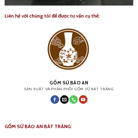
Liên hệ với chúng tôi để được tư vấn cụ thể:
GỐM SỨ BẢO AN
SẢN XUẤT VÀ PHÂN PHỐI GỐM SỨ BÁT TRÀNG
GỐM SỨ BẢO AN BÁT TRÀNG: