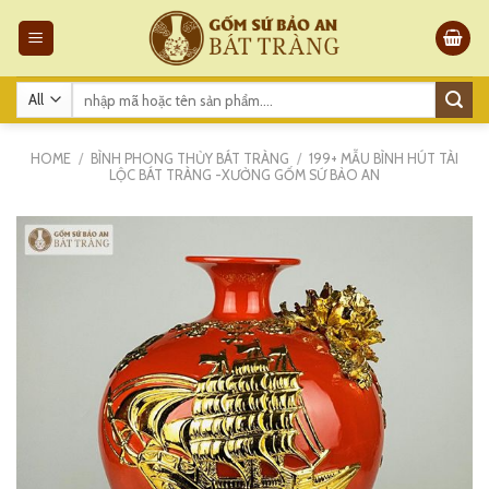
Skip
to
content
Search
for:
HOME
/
BÌNH PHONG THỦY BÁT TRÀNG
/
199+ MẪU BÌNH HÚT TÀI
LỘC BÁT TRÀNG -XƯỞNG GỐM SỨ BẢO AN