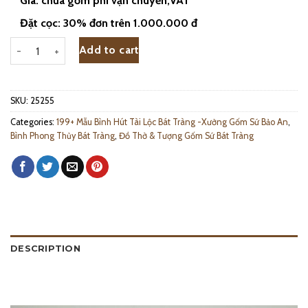
Giá: chưa gồm phí vận chuyển,VAT
Đặt cọc: 30% đơn trên 1.000.000 đ
Bình Hút Lộc Dát Vàng 24K Thuận Buồm Xuôi Gió Cao 30cm - 25255
Add to cart
SKU:
25255
Categories:
199+ Mẫu Bình Hút Tài Lộc Bát Tràng -Xưởng Gốm Sứ Bảo An
,
Bình Phong Thủy Bát Tràng
,
Đồ Thờ & Tượng Gốm Sứ Bát Tràng
DESCRIPTION